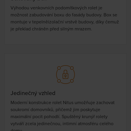
Výhodou venkovních podomítkových rolet je
možnost zabudování boxu do fasády budovy. Box se
montuje v tepelněizolační vrstvě budovy, díky čemuž
je překlad chráněn před silným mrazem.
Jedinečný vzhled
Moderní konstrukce rolet Nitus umožňuje zachovat
soukromí domovníků, přičemž jim poskytuje
maximální pocit pohodlí. Spuštěný krunýř rolety
vytváří zcela jedinečnou, intimní atmosféru celého
domu.