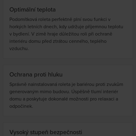
Optimální teplota
Podomítková roleta perfektně plní svou funkci v
horkých letních dnech, kdy udržuje příjemnou teplotu
v bydlení. V zimě hraje důležitou roli při ochraně
interiéru domu před ztrátou cenného, teplého
vzduchu.
Ochrana proti hluku
Správně nainstalovaná roleta je bariérou proti zvukům
generovaným mimo budovu. Úspěšně tlumí interiér
domu a poskytuje dokonalé možnosti pro relaxaci a
odpočinek.
Vysoký stupeň bezpečnosti