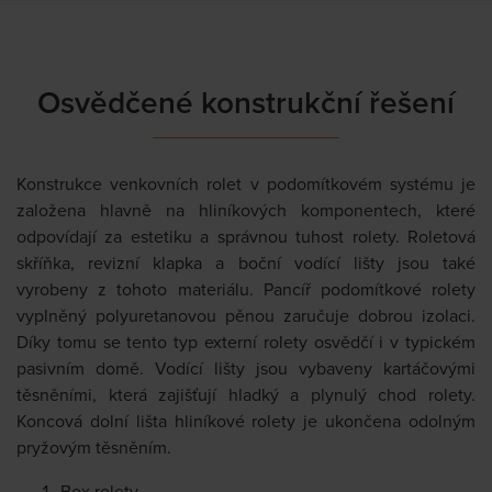
Osvědčené konstrukční řešení
Konstrukce venkovních rolet v podomítkovém systému je
založena hlavně na hliníkových komponentech, které
odpovídají za estetiku a správnou tuhost rolety. Roletová
skříňka, revizní klapka a boční vodící lišty jsou také
vyrobeny z tohoto materiálu. Pancíř podomítkové rolety
vyplněný polyuretanovou pěnou zaručuje dobrou izolaci.
Díky tomu se tento typ externí rolety osvědčí i v typickém
pasivním domě. Vodící lišty jsou vybaveny kartáčovými
těsněními, která zajišťují hladký a plynulý chod rolety.
Koncová dolní lišta hliníkové rolety je ukončena odolným
pryžovým těsněním.
Box rolety