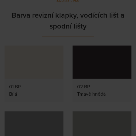
Zobrazit vše
Barva revizní klapky, vodících lišt a
spodní lišty
01 BP
02 BP
Bílá
Tmavě hnědá