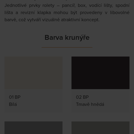
Jednotlivé prvky rolety – pancíř, box, vodící lišty, spodní
lišta a revizní klapka mohou být provedeny v libovolné
barvě, což vytváří vizuálně atraktivní koncept.
Barva krunýře
01 BP
02 BP
Bílá
Tmavě hnědá