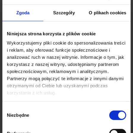
Zgoda
Szczegóły
O plikach cookies
Niniejsza strona korzysta z plików cookie
Wykorzystujemy pliki cookie do spersonalizowania treści
i reklam, aby oferować funkcje społecznościowe i
analizować ruch w naszej witrynie. Informacje o tym, jak
korzystasz z naszej witryny, udostępniamy partnerom
społecznościowym, reklamowym i analitycznym.
Partnerzy mogą połączyć te informacje z innymi danymi
otrzymanymi od Ciebie lub uzyskanymi podczas
Ruční ovládání
korzystania z ich usług.
Podomítkovou roletu lze ovládat tradičním způsobem –
pomocí šňůrky nebo ploché šňůry.
Wybór
Niezbędne
zgody