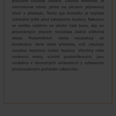
příslušné tloušťky izolace. Druhou možností je
namontovat roletu přímo na předem připravený
otvor v překladu. Tento typ montáže je nejlépe
zohlednit ještě před zateplením budovy. Nakonec
se omítka natáhne na přední část boxu, aby po
provedených pracích nezůstala žádná viditelná
stopa. Podomítkové rolety nezasahují do
konstrukce okna nebo překladu, což zaručuje
vysokou tepelnou izolaci budovy. Všechny naše
venkovní rolety, včetně podomítkových, jsou
vyráběny v libovolných velikostech s vybavením
přizpůsobeným potřebám zákazníka.