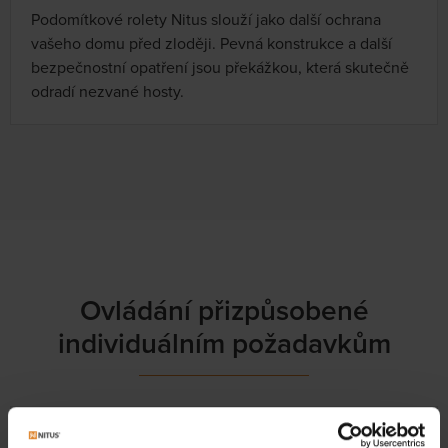
Podomítkové rolety Nitus slouží jako další ochrana
vašeho domu před zloději. Pevná konstrukce a další
bezpečnostní opatření jsou překážkou, která skutečně
odradí nezvané hosty.
Ovládání přizpůsobené
individuálním požadavkům