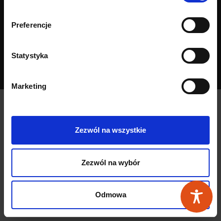
Spolupráca
Preferencje
Výrobky
Statystyka
Kontakt
Marketing
© 2019-2026 by NITUS.
Politique de confidentialité
. Conception et
mise en œuvre:
HERONART
.
Zezwól na wszystkie
Zezwól na wybór
Odmowa