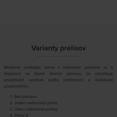
Varianty prelisov
Moderné vonkajšie dvere s bránovým panelom sú k
dispozícii so štyrmi druhmi prelisov, čo umožňuje
prispôsobiť výrobok podľa preferencií a očakávaní
používateľov.
Bez prelisov
Jeden vodorovný prelis
Úzke vodorovné prelisy
Prelis V