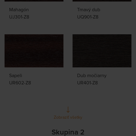
Mahagón
Tmavý dub
UJ301-Z8
UQ901-Z8
Sapeli
Dub močiarny
UR602-Z8
UR401-Z8
Zobraziť všetky
Skupina 2