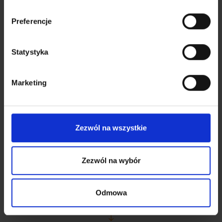
Preferencje
Statystyka
Strieborná
Antracitovo-šedá
RAL 9006
RAL 7016
Marketing
Zezwól na wszystkie
Grafitová
Antracitová
Zezwól na wybór
(Wrinkle)
Odmowa