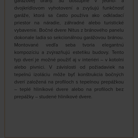
garážovej brány. Sú dostupné v jedno- a
dvojkrídlovom vyhotovení a zvyšujú funkčnosť
garáže, ktorá sa často používa ako odkladací
priestor na náradie, záhradné alebo turistické
vybavenie. Bočné dvere Nitus z bránového panelu
dokonale ladia so sekcionálnou garážovou bránou.
Montované vedľa seba tvoria elegantnú
kompozíciu a zvýrazňujú estetiku budovy. Tento
typ dverí je možné použiť aj v interiéri – v kotolni
alebo pivnici. V závislosti od požiadaviek na
tepelnú izoláciu môže byť konštrukcia bočných
dverí založená na profiloch s tepelnou prepážkou
– teplé hliníkové dvere alebo na profiloch bez
prepážky – studené hliníkové dvere.