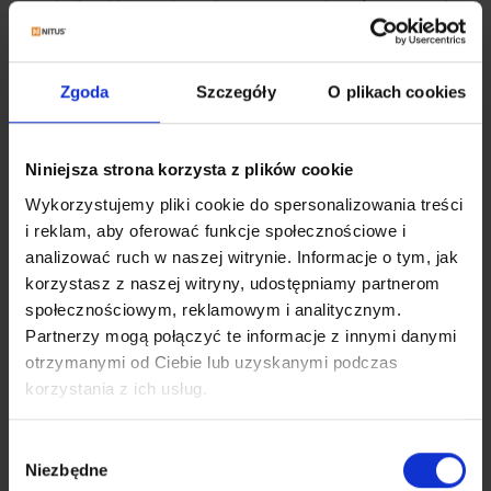
najnáročnejších zákazníkov je možnosť objednávky
vonkajších dverí do garáže alebo kotolne v preferovaných
farbách, ako aj v akejkoľvek farbe z palety RAL, či tiež v
širokej škále nadčasových fólií.
Zgoda
Szczegóły
O plikach cookies
Štandardné farby
Niniejsza strona korzysta z plików cookie
Wykorzystujemy pliki cookie do spersonalizowania treści
i reklam, aby oferować funkcje społecznościowe i
analizować ruch w naszej witrynie. Informacje o tym, jak
korzystasz z naszej witryny, udostępniamy partnerom
społecznościowym, reklamowym i analitycznym.
Partnerzy mogą połączyć te informacje z innymi danymi
otrzymanymi od Ciebie lub uzyskanymi podczas
Biela
Hnedá
korzystania z ich usług.
RAL 9016
RAL 8014
Wybór
Niezbędne
zgody