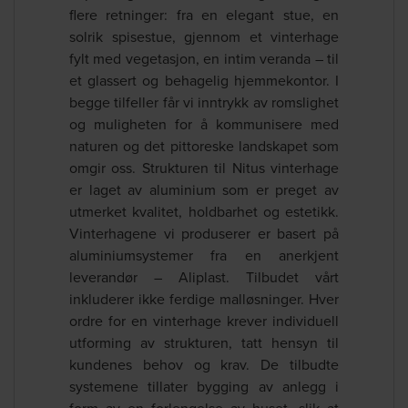
flere retninger: fra en elegant stue, en
solrik spisestue, gjennom et vinterhage
fylt med vegetasjon, en intim veranda – til
et glassert og behagelig hjemmekontor. I
begge tilfeller får vi inntrykk av romslighet
og muligheten for å kommunisere med
naturen og det pittoreske landskapet som
omgir oss. Strukturen til Nitus vinterhage
er laget av aluminium som er preget av
utmerket kvalitet, holdbarhet og estetikk.
Vinterhagene vi produserer er basert på
aluminiumsystemer fra en anerkjent
leverandør – Aliplast. Tilbudet vårt
inkluderer ikke ferdige malløsninger. Hver
ordre for en vinterhage krever individuell
utforming av strukturen, tatt hensyn til
kundenes behov og krav. De tilbudte
systemene tillater bygging av anlegg i