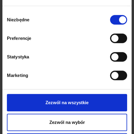
aluminiumsfolie og akterspeil fasader, som
oppfyller kravene til energisparende og
Wybór
passiv konstruksjon. Vårt tilbud inkluderer
Niezbędne
zgody
velprøvde og teknologisk avanserte
fasadesystemer fra den ledende
produsenten – selskapet Aliplast. Den
Preferencje
tilbudte produktporteføljen er basert på
leverandørens tre systemløsninger som
Statystyka
tillater valg av en modell, der tilfredsstiller
alle individuelle behov og forventninger
til kunden.
Marketing
Sjekk det ut
Zezwól na wszystkie
Zezwól na wybór