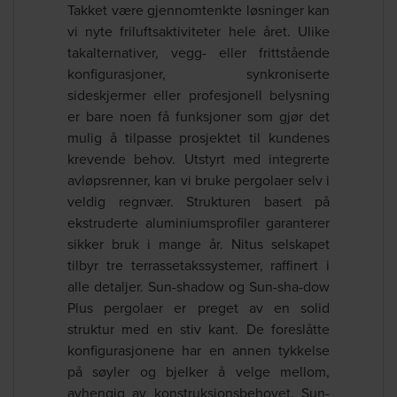
Takket være gjennomtenkte løsninger kan
vi nyte friluftsaktiviteter hele året. Ulike
takalternativer, vegg- eller frittstående
konfigurasjoner, synkroniserte
sideskjermer eller profesjonell belysning
er bare noen få funksjoner som gjør det
mulig å tilpasse prosjektet til kundenes
krevende behov. Utstyrt med integrerte
avløpsrenner, kan vi bruke pergolaer selv i
veldig regnvær. Strukturen basert på
ekstruderte aluminiumsprofiler garanterer
sikker bruk i mange år. Nitus selskapet
tilbyr tre terrassetakssystemer, raffinert i
alle detaljer. Sun-shadow og Sun-sha-dow
Plus pergolaer er preget av en solid
struktur med en stiv kant. De foreslåtte
konfigurasjonene har en annen tykkelse
på søyler og bjelker å velge mellom,
avhengig av konstruksjonsbehovet. Sun-