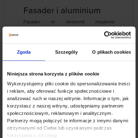
Fasader i aluminium
Fasader er ekstremt moderne
gardinvegger laget av
aluminiumsprofilsystemer. De brukes til å
konstruere glasserte fasader på offentlige
bygg, for eksempel: banker, hoteller,
Zgoda
Szczegóły
O plikach cookies
kontorbygg, kontorer, utstillingslokaler,
idrettshaller, kjøpesentre. De brukes også
i økende grad i moderne eneboliger.
Niniejsza strona korzysta z plików cookie
Aluminiumskonstruksjoner gir
Wykorzystujemy pliki cookie do spersonalizowania treści
ekstraordinær eleganse til bygningen og
i reklam, aby oferować funkcje społecznościowe i
sikrer optimal belysning av bygningens
analizować ruch w naszej witrynie. Informacje o tym, jak
interiør med naturlig lys. Effektive fasader
korzystasz z naszej witryny, udostępniamy partnerom
av glass og aluminium gir ubegrenset
społecznościowym, reklamowym i analitycznym.
designfrihet, altså implementering av
Partnerzy mogą połączyć te informacje z innymi danymi
dristige visjoner fra designere. I moderne
otrzymanymi od Ciebie lub uzyskanymi podczas
arkitektur er spesielt populære
korzystania z ich usług.