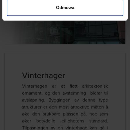
Odmowa
Vinterhager
Vinterhagen er et flott arkitektonisk
ornament, og den avstemning bidrar til
avslapning. Byggingen av denne type
strukturer er den mest attraktive måten å
øke den brukbare plassen på, noe som
øker betydelig leilighetens standard.
Tilpasningen av en vinterhage kan gå i