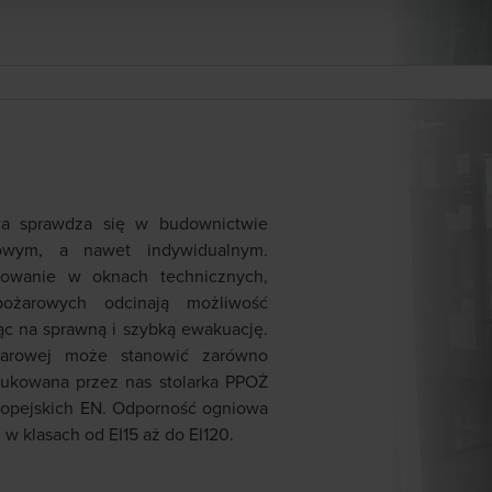
wa sprawdza się w budownictwie
owym, a nawet indywidualnym.
sowanie w oknach technicznych,
pożarowych odcinają możliwość
jąc na sprawną i szybką ewakuację.
ożarowej może stanowić zarówno
odukowana przez nas stolarka PPOŻ
ropejskich EN. Odporność ogniowa
 w klasach od EI15 aż do EI120.