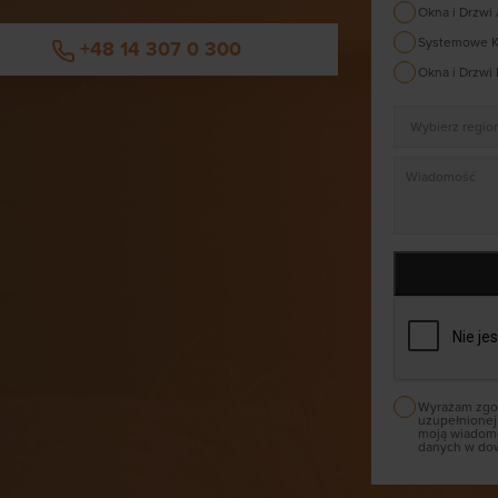
Okna i Drzwi
Systemowe K
+48 14 307 0 300
Okna i Drzwi
Wyrażam zgod
uzupełnionej
moją wiadomo
danych w dow