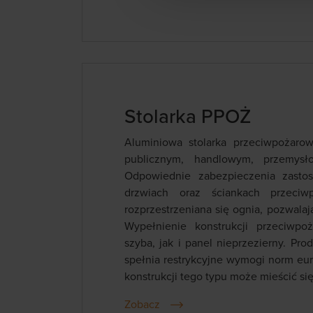
Stolarka PPOŻ
Aluminiowa stolarka przeciwpożaro
publicznym, handlowym, przemysł
Odpowiednie zabezpieczenia zasto
drzwiach oraz ściankach przeciw
rozprzestrzeniana się ognia, pozwala
Wypełnienie konstrukcji przeciwp
szyba, jak i panel nieprzezierny. Pr
spełnia restrykcyjne wymogi norm eu
konstrukcji tego typu może mieścić się
Zobacz