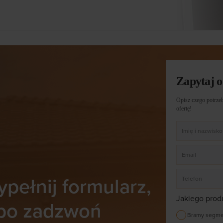
Zapytaj o
Opisz czego potrzeb
ofertę!
pełnij formularz,
Jakiego prod
bo zadzwoń
Bramy segm