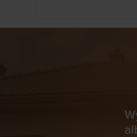
Wy
al