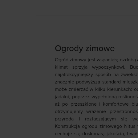
Ogrody zimowe
Ogród zimowy jest wspaniałą ozdobą a
klimat sprzyja wypoczynkowi. Bu
najatrakcyjniejszy sposób na zwiększ
znacznie podwyższa standard mieszk
może zmierzać w kilku kierunkach: o
jadalni, poprzez wypełnioną roślinno
aż po przeszklone i komfortowe b
otrzymujemy wrażenie przestronno
przyrodą i roztaczającym się wo
Konstrukcja ogrodu zimowego Nitus 
cechuje się doskonałą jakością, trwa