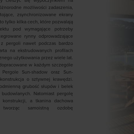
y cieszyć się wypoczynkiem na
óżnorodne możliwości zadaszenia,
stojące, zsynchronizowane ekrany
o tylko kilka cech, które pozwalają
jektu pod wymagające potrzeby
ntegrowane rynny odprowadzające
z pergoli nawet podczas bardzo
rta na ekstrudowanych profilach
nego użytkowania przez wiele lat.
e dopracowane w każdym szczególe
. Pergole Sun-shadow oraz Sun-
konstrukcja o sztywnej krawędzi.
 odmienną grubość słupów i belek
 budowlanych. Natomiast pergolę
konstrukcji, a tkanina dachowa
 tworząc samoistną ozdobę