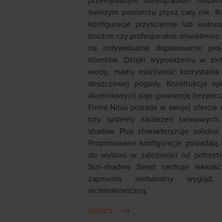
przemyślanym rozwiązaniom możem
świeżym powietrzu przez cały rok. R
konfiguracje przyścienne lub wolno
boczne czy profesjonalne oświetlenie t
na indywidualne dopasowanie pro
klientów. Dzięki wyposażeniu w zi
wodę, mamy możliwość korzystania 
deszczowej pogody. Konstrukcja opa
aluminiowych daje gwarancję bezpiecz
Firma Nitus posiada w swojej oferci
trzy systemy zadaszeń tarasowych
shadow Plus charakteryzuje solidna 
Proponowane konfiguracje posiadają
do wyboru w zależności od potrzeb
Sun-shadow Smart cechuje lekkość 
zapewnia niebanalny wygląd,
architektoniczną.
Zobacz