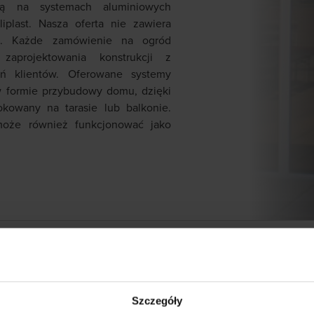
ą na systemach aluminiowych
plast. Nasza oferta nie zawiera
ń. Każde zamówienie na ogród
aprojektowania konstrukcji z
ń klientów. Oferowane systemy
 formie przybudowy domu, dzięki
owany na tarasie lub balkonie.
oże również funkcjonować jako
Szczegóły