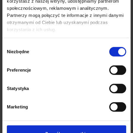
korzystasz z naszej witryny, udostępniamy partnerom
społecznościowym, reklamowym i analitycznym.
Partnerzy mogą połączyć te informacje z innymi danymi
otrzymanymi od Ciebie lub uzyskanymi podczas
korzystania z ich usług.
Wybór
Niezbędne
zgody
Adaptive rulleskodder
Preferencje
Utvendige adaptive rullegardiner kalles
også fasade- eller overflatemonterte
Statystyka
rulleskodder. De er hovedsakelig
beregnet på bruk i eksisterende
bygninger. De er uerstattelig beskyttelse
Marketing
av huset mot mange faktorer som
ugunstige værforhold, støy og til og med
innbrudd. Fasade skodder kan monteres