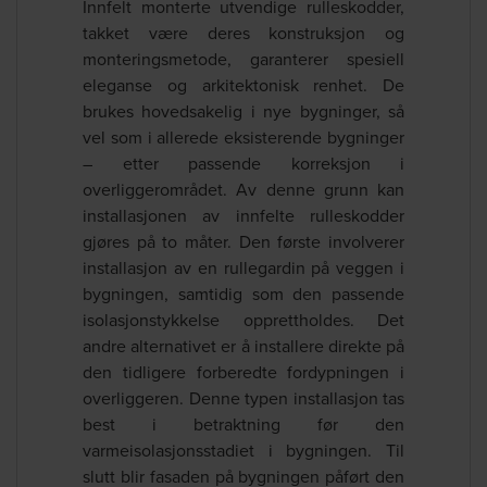
Innfelt monterte utvendige rulleskodder,
takket være deres konstruksjon og
monteringsmetode, garanterer spesiell
eleganse og arkitektonisk renhet. De
brukes hovedsakelig i nye bygninger, så
vel som i allerede eksisterende bygninger
– etter passende korreksjon i
overliggerområdet. Av denne grunn kan
installasjonen av innfelte rulleskodder
gjøres på to måter. Den første involverer
installasjon av en rullegardin på veggen i
bygningen, samtidig som den passende
isolasjonstykkelse opprettholdes. Det
andre alternativet er å installere direkte på
den tidligere forberedte fordypningen i
overliggeren. Denne typen installasjon tas
best i betraktning før den
varmeisolasjonsstadiet i bygningen. Til
slutt blir fasaden på bygningen påført den