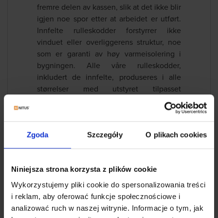
fremre delen av kassen, slik at det ikke blir
igjen noe spor etter at arbeidet er utført.
Innfelte rulleskodder forstyrrer ikke
vinduet eller overliggerens struktur, noe
som er garanti av høy varmeisolering i
bygningen. Alle våre rulleskodder,
inkludert de innfelte, produseres i alle
størrelser med utstyret tilpasset
kundebehov.
Sjekk det ut
Zgoda
Szczegóły
O plikach cookies
Niniejsza strona korzysta z plików cookie
Wykorzystujemy pliki cookie do spersonalizowania treści
i reklam, aby oferować funkcje społecznościowe i
analizować ruch w naszej witrynie. Informacje o tym, jak