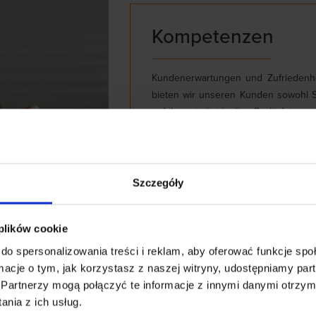
Kompetenzen
Kundenerwartungen und Zufriedenhei
bieten wir unseren Kunden sowohl S
auf ihren individuellen Bedürfnissen
Lage, jeder Herausforderung gewach
der anspruchsvollsten Kunden einz
Produkten mobilisiert uns, sie wei
verbessern. Deswegen überwachen w
Szczegóły
sich ändernde Markttrends. Unsere M
jedes Kunden zuzuschneiden, der 
 plików cookie
lenkt.
do spersonalizowania treści i reklam, aby oferować funkcje sp
ormacje o tym, jak korzystasz z naszej witryny, udostępniamy p
Partnerzy mogą połączyć te informacje z innymi danymi otrzym
nia z ich usług.