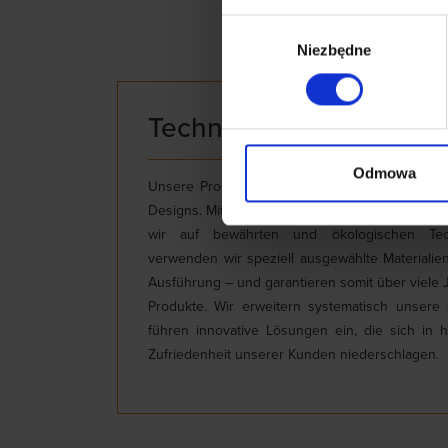
Wybór
Niezbędne
zgody
Technologie
Odmowa
Unsere Produkte erfüllen die höchsten Standar
Designs. Mit der Sorge um die Sicherheit der 
wir auf bewährten und ökologischen Tech
verwenden wir speziell ausgewählte Materialien
Ausführung – und garantieren somit über viele 
Produkte. Wir erweitern systematisch unsere
führen innovative Lösungen ein, die sich in
Zufriedenheit unserer Kunden niederschlagen.