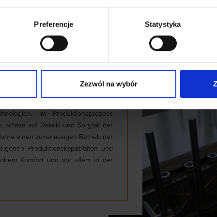
Preferencje
Statystyka
Zezwól na wybór
Z
ds hinsichtlich der Qualität und des
Verwendung unserer Produkte arbeiten
nologien. Im Produktionsprozess
, achten auf Details und Sorgfalt der
Jahre einen zuverlässigen Betrieb der
 eigenen Produktionskapazitäten und
 hohem Komfort und vor allem in der