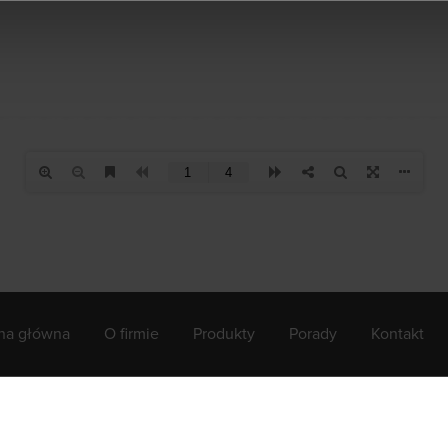
ona główna
O firmie
Produkty
Porady
Kontakt
-2026 by NITUS.
Polityka Prywatności
. Projekt i wykonanie:
HERONART