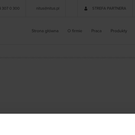
4 307 0 300
nitus@nitus.pl
STREFA PARTNERA
Strona główna
O firmie
Praca
Produkty