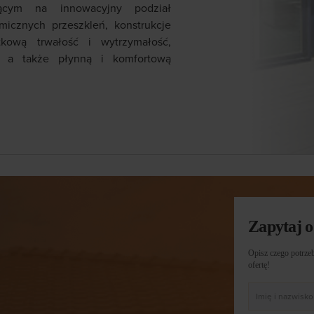
jącym na innowacyjny podział
micznych przeszkleń, konstrukcje
kową trwałość i wytrzymałość,
, a także płynną i komfortową
Zapytaj o
Opisz czego potrzeb
ofertę!