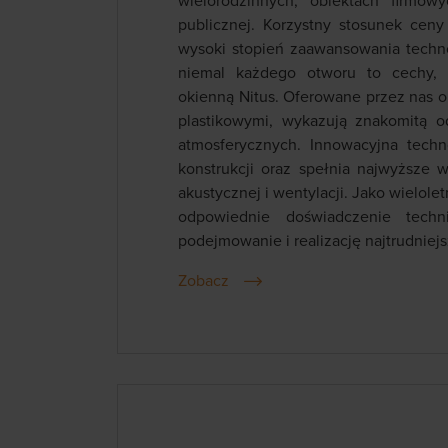
wielorodzinnych, obiektach firmow
publicznej. Korzystny stosunek ceny
wysoki stopień zaawansowania techn
niemal każdego otworu to cechy, kt
okienną Nitus. Oferowane przez nas 
plastikowymi, wykazują znakomitą o
atmosferycznych. Innowacyjna techno
konstrukcji oraz spełnia najwyższe w
akustycznej i wentylacji. Jako wielol
odpowiednie doświadczenie tech
podejmowanie i realizację najtrudniejs
Zobacz