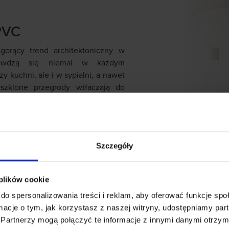
PVC
orący trend architektoniczny w
rawdzą się niemal w każdym
y kuchni, ale i w sypialni, a nawet
zklone przegrody wtłaczają do
ralnego światła, zapewniając
ortu i luksusu. Systemy tarasowe
kie niezbędne wymogi w zakresie
cjonalnością, wygodą użytkowania,
Szczegóły
ustyczną, a także ekskluzywnym
tem okuć wzmacnia konstrukcję,
zerokim zakresie wymiarów.
 plików cookie
do spersonalizowania treści i reklam, aby oferować funkcje sp
ormacje o tym, jak korzystasz z naszej witryny, udostępniamy p
Partnerzy mogą połączyć te informacje z innymi danymi otrzym