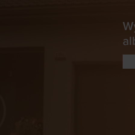
Wy
al