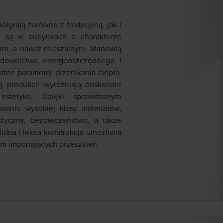
łgrają zarówno z tradycyjną, jak i
e są w budynkach o charakterze
m, a nawet mieszalnym. Stanowią
udownictwa energooszczędnego i
tne parametry przenikania ciepła.
 produkcji wyróżniają doskonałe
estetyka. Dzięki sprawdzonym
waniu wysokiej klasy materiałów,
styczny, bezpieczeństwo, a także
idna i lekka konstrukcja umożliwia
em imponujących przeszkleń.