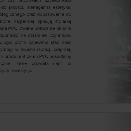
ych czy budynkach użyteczności
 do jakości, nienaganna estetyka,
ologicznego oraz dopasowanie do
óre najpełniej opisują stolarkę
okna PVC, zwane potocznie oknami
dporność na działanie czynników
logia profili zapewnia stabilność
ymogi w kwestii izolacji cieplnej,
etni producent okien PVC posiadamy
niczne, które pozwala nam na
zych inwestycji.