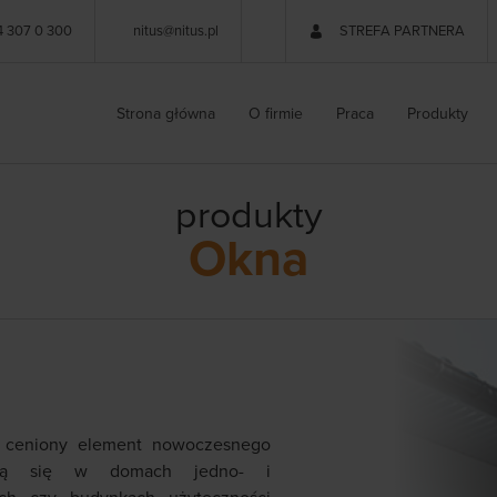
4 307 0 300
nitus@nitus.pl
STREFA PARTNERA
Strona główna
O firmie
Praca
Produkty
produkty
Okna
z ceniony element nowoczesnego
zają się w domach jedno- i