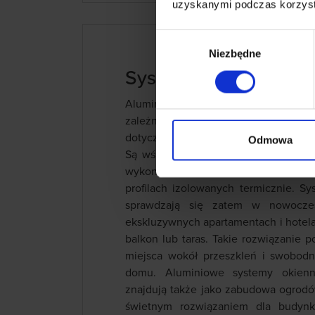
uzyskanymi podczas korzysta
Wybór
Niezbędne
zgody
Systemy przesuwne 
Aluminiowe systemy przesuwne dost
zależności od zakresu zastosow
dotyczących funkcjonalności, estetyki,
Odmowa
Są wśród nich zarówno konstrukcje be
wykonywania zabudowy wewnętrznej,
profilach izolowanych termicznie. S
sprawdzają się zatem w nowoczes
ekskluzywnych apartamentach i hotel
balkon lub taras. Takie rozwiązanie
miejsca wokół przeszkleń i swobodn
domu. Aluminiowe systemy okienn
znajdują także jako zabudowa ogrod
świetnym rozwiązaniem dla budynk