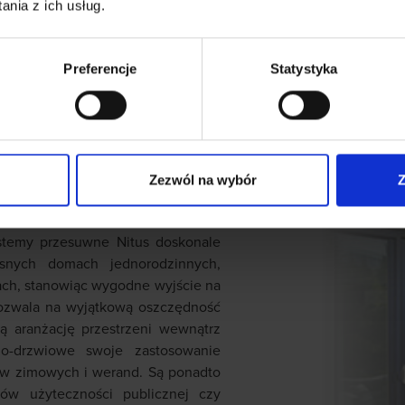
nia z ich usług.
Preferencje
Statystyka
aluminiowe
ępne są w rożnych rodzajach, w
ania i szczegółowych wymagań
 izolacji cieplnej czy akustycznej.
Zezwól na wybór
Z
z izolacji termicznej, służące do
 jak i rozwiązania bazujące na
ystemy przesuwne Nitus doskonale
nych domach jednorodzinnych,
ach, stanowiąc wygodne wyjście na
 pozwala na wyjątkową oszczędność
ą aranżację przestrzeni wewnątrz
o-drzwiowe swoje zastosowanie
ów zimowych i werand. Są ponadto
ów użyteczności publicznej czy