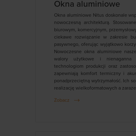
Okna aluminiowe
Okna aluminiowe Nitus doskonale wspó
nowoczesną architekturą. Stosowan
biurowym, komercyjnym, przemysłowy
ciekawe rozwiązanie w zakresie b
pasywnego, oferując wyjątkowo korzys
Nowoczesne okna aluminiowe naszej
walory użytkowe i nienaganna 
technologiom produkcji oraz zastoso
zapewniają komfort termiczny i aku
ponadprzeciętną wytrzymałość. Ich sol
realizację wielkoformatowych a zaraz
Zobacz