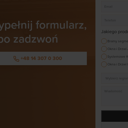
pełnij formularz,
Jakiego prod
bo zadzwoń
Bramy segm
Okna i Drzwi
Systemowe K
+48 14 307 0 300
Okna i Drzwi