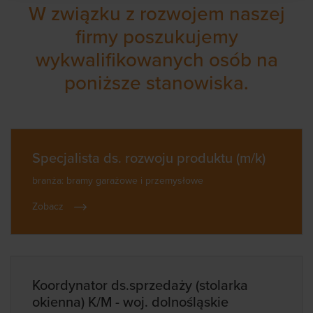
W związku z rozwojem naszej
firmy poszukujemy
wykwalifikowanych osób na
poniższe stanowiska.
Specjalista ds. rozwoju produktu (m/k)
branża: bramy garażowe i przemysłowe
Zobacz
Koordynator ds.sprzedaży (stolarka
okienna) K/M - woj. dolnośląskie