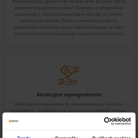
Najważniejszym ogniwem dla rozwoju firmy są ludzie, którzy
wspólnie budują jej przyszłość. Stawiamy na długofalową
współpracę z naszymi pracownikami, oferując im stabilne
warunki zatrudnienia. Praca w nowoczesnym biurze,
samodzielne stanowisko pracy, telefon, komputer, a nawet
samochód służbowy zapewniają najwyższy komfort pracy.
Atrakcyjne wynagrodzenie
Wykształcenie adekwatne do stanowiska pracy, kluczowe
kompetencje i kwalifikacje są przez nas szczególnie cenione.
Wiedza i umiejętności naszych pracowników to nasz
najcenniejszy zasób, dlatego każdego miesiąca wynagrodzenie
wypłacamy bezwzględnie na czas. Co z motywującą premią?
Doceniamy każde zaangażowanie!