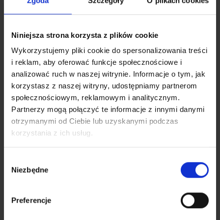
Zgoda
Szczegóły
O plikach cookies
Niniejsza strona korzysta z plików cookie
Wykorzystujemy pliki cookie do spersonalizowania treści
i reklam, aby oferować funkcje społecznościowe i
analizować ruch w naszej witrynie. Informacje o tym, jak
korzystasz z naszej witryny, udostępniamy partnerom
Dofinansowanie do prywatnej opieki medycznej
społecznościowym, reklamowym i analitycznym.
Zapewniamy dofinansowanie do prywatnej opieki zdrowotnej
Partnerzy mogą połączyć te informacje z innymi danymi
dla Ciebie i Twoich bliskich, abyś miał szybki dostęp do lekarzy
otrzymanymi od Ciebie lub uzyskanymi podczas
specjalistów oraz badań diagnostycznych. Dzięki temu możesz
korzystania z ich usług.
zadbać o swoje zdrowie bez długiego oczekiwania na wizyty.
Dbamy o Twoje dobre samopoczucie, abyś mógł skupić się na
tym, co dla Ciebie najważniejsze.
Wybór
Niezbędne
zgody
Preferencje