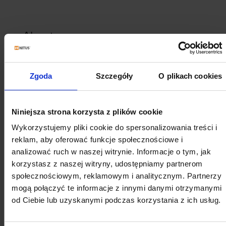
About
Nitus
Zgoda
Szczegóły
O plikach cookies
The history of our company dates back to the mid-90s.
In the beginning, our business activities focused on
window joinery. In 2007, as a result of transformations
Niniejsza strona korzysta z plików cookie
and new investments, a company under the full name
P.P.H.U. “NITUS” Piotr Nowak as a manufacturer and
Wykorzystujemy pliki cookie do spersonalizowania treści i
distributor in the sectional doors sector was created.
reklam, aby oferować funkcje społecznościowe i
analizować ruch w naszej witrynie. Informacje o tym, jak
Read our story
korzystasz z naszej witryny, udostępniamy partnerom
społecznościowym, reklamowym i analitycznym. Partnerzy
mogą połączyć te informacje z innymi danymi otrzymanymi
od Ciebie lub uzyskanymi podczas korzystania z ich usług.