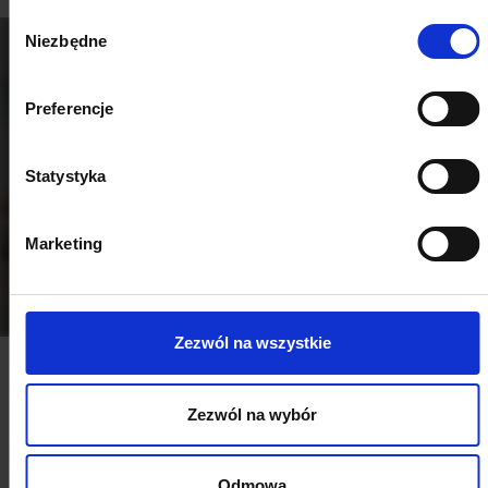
Wybór
Niezbędne
zgody
Preferencje
Surround your home and family
Statystyka
with Nitus products
Marketing
Free estimate
Our products
Zezwól na wszystkie
Zezwól na wybór
details
Contact
Odmowa