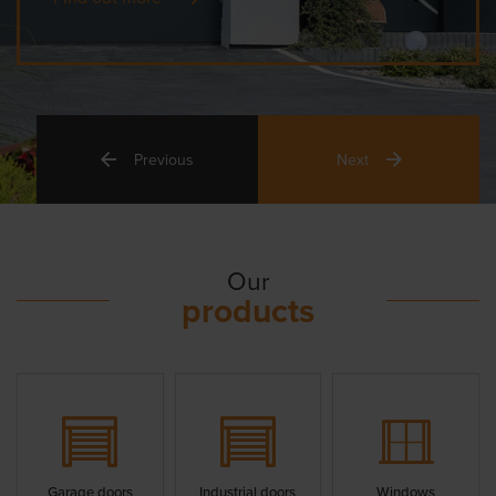
Previous
Next
Our
products
Garage doors
Industrial doors
Windows