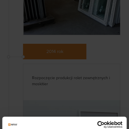
2014 rok
Rozpoczęcie produkcji rolet zewnętrznych i
moskitier