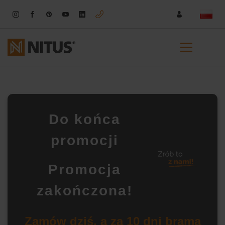
Do końca
promocji
Promocja
zakończona!
Zamów dziś, a za 10 dni brama