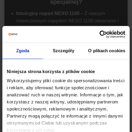
specjalnej?
Intuicyjny napęd NEXO 1100
– Z naszym
nowoczesnym napędem NEXO 1100 otwieranie i
zamykanie bramy garażowej stają się dziecinnie
proste. Wystarczy jeden przycisk, aby połączyć
nowoczesną technologię z codzienną
funkcjonalnością. Dzięki temu, korzystanie z
Zgoda
Szczegóły
O plikach cookies
bramy jest wygodne i komfortowe, co z pewnością
docenisz w codziennym użytkowaniu
Niniejsza strona korzysta z plików cookie
Różne wymiary dostosowane do Twoich
Wykorzystujemy pliki cookie do spersonalizowania treści
potrzeb
– Oferujemy bramy w szerokości do 5000
i reklam, aby oferować funkcje społecznościowe i
mm oraz wysokościach: 2150 mm, 2250 mm i
analizować ruch w naszej witrynie. Informacje o tym, jak
2500 mm, aby idealnie dopasować się do
korzystasz z naszej witryny, udostępniamy partnerom
Twojego garażu. Niezależnie od tego, jakie masz
społecznościowym, reklamowym i analitycznym.
wymagania, nasza oferta z pewnością spełni
Partnerzy mogą połączyć te informacje z innymi danymi
Twoje oczekiwania.
otrzymanymi od Ciebie lub uzyskanymi podczas
Wybór prowadzenia – dostosuj bramę do
korzystania z ich usług.