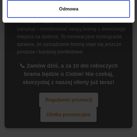
działać niezawodnie przez długi czas.
Odmowa
Zdalna kontrola
– nowoczesne rozwiązania Z
naszą aplikacją mobilną możesz otwierać,
zamykać i monitorować swoją bramę z dowolnego
miejsca na świecie. To innowacyjne rozwiązanie
sprawia, że zarządzanie bramą staje się jeszcze
prostsze i bardziej komfortowe.
📞 Zamów dziś, a za 10 dni roboczych
brama będzie u Ciebie! Nie czekaj,
skorzystaj z naszej oferty już teraz!
Regulamin promocji
Ulotka promocyjna